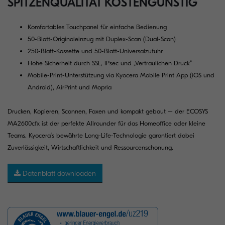
SPITZENQUALITÄT KOSTENGÜNSTIG
Komfortables Touchpanel für einfache Bedienung
50-Blatt-Originaleinzug mit Duplex-Scan (Dual-Scan)
250-Blatt-Kassette und 50-Blatt-Universalzufuhr
Hohe Sicherheit durch SSL, IPsec und „Vertraulichen Druck“
Mobile-Print-Unterstützung via Kyocera Mobile Print App (iOS und
Android), AirPrint und Mopria
Drucken, Kopieren, Scannen, Faxen und kompakt gebaut – der ECOSYS
MA2600cfx ist der perfekte Allrounder für das Homeoffice oder kleine
Teams. Kyocera‘s bewährte Long-Life-Technologie garantiert dabei
Zuverlässigkeit, Wirtschaftlichkeit und Ressourcenschonung.
Datenblatt downloaden