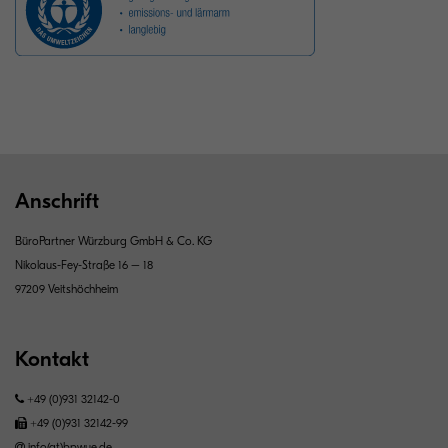
Anschrift
BüroPartner Würzburg GmbH & Co. KG
Nikolaus-Fey-Straße 16 – 18
97209 Veitshöchheim
Kontakt
+49 (0)931 32142-0
+49 (0)931 32142-99
info(at)bpwue.de