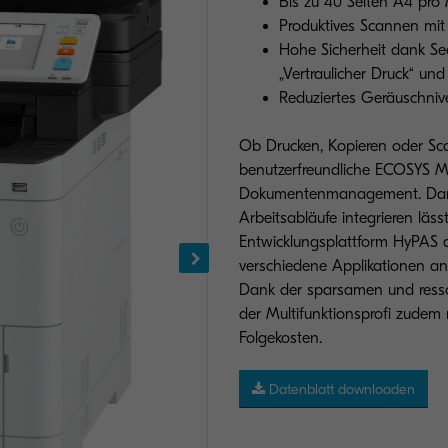
Bis zu 40 Seiten A4 pro
Produktives Scannen mit 
Hohe Sicherheit dank Sec
„Vertraulicher Druck“ un
Reduziertes Geräuschnive
Ob Drucken, Kopieren oder Sc
benutzerfreundliche ECOSYS MA
Dokumentenmanagement. Damit 
Arbeitsabläufe integrieren läss
Entwicklungsplattform HyPAS 
verschiedene Applikationen a
Dank der sparsamen und ress
der Multifunktionsprofi zude
Folgekosten.
Datenblatt downloaden