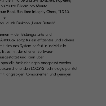
 Minute in Farbe und SW (Drucken/Kopieren)
bis zu 120 Bildern pro Minute
ure Boot, Run-time Integrity Check, TLS 1.3,
d mehr
au durch Funktion „Leiser Betrieb“
annen – der leistungsstarke und
4000cix sorgt für ein effizientes und sicheres
sich das System perfekt in individuelle
t, ist es mit der offenen Software-
ausgestattet und kann über
n spezielle Anforderungen angepasst werden.
ourcenschonenden ECOSYS-Technologie punktet
m mit langlebigen Komponenten und geringen