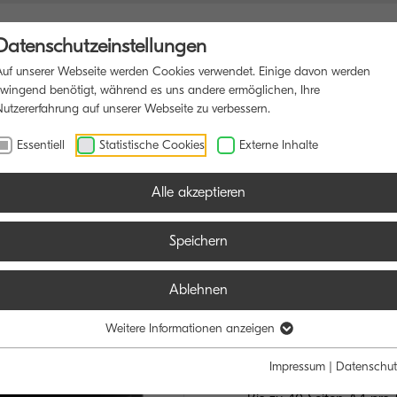
Datenschutzeinstellungen
Auf unserer Webseite werden Cookies verwendet. Einige davon werden
zwingend benötigt, während es uns andere ermöglichen, Ihre
Nutzererfahrung auf unserer Webseite zu verbessern.
UNKTIONSDRUCKER
SOFTWARE
BLOG
Essentiell
Statistische Cookies
Externe Inhalte
Alle akzeptieren
Speichern
Ablehnen
ECOSYS MA
EFFIZIENTES U
Weitere Informationen anzeigen
DOKUMENTEN
Impressum
|
Datenschut