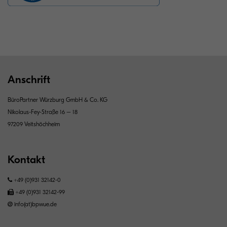
Anschrift
BüroPartner Würzburg GmbH & Co. KG
Nikolaus-Fey-Straße 16 – 18
97209 Veitshöchheim
Kontakt
+49 (0)931 32142-0
+49 (0)931 32142-99
info(at)bpwue.de