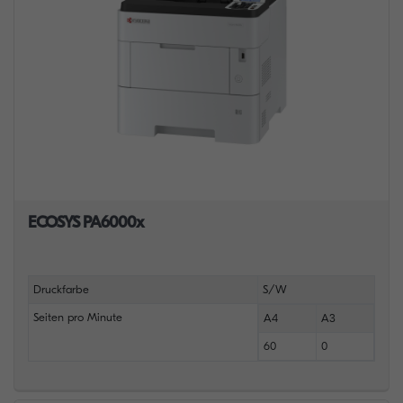
ECOSYS PA6000x
Druckfarbe
S/W
Seiten pro Minute
A4
A3
60
0