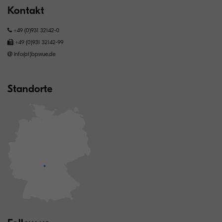
Kontakt
+49 (0)931 32142-0
+49 (0)931 32142-99
info(at)bpwue.de
Standorte