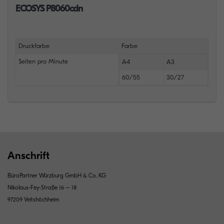
ECOSYS P8060cdn
Druckfarbe
Farbe
Seiten pro Minute
A4
A3
60/55
30/27
Anschrift
BüroPartner Würzburg GmbH & Co. KG
Nikolaus-Fey-Straße 16 – 18
97209 Veitshöchheim