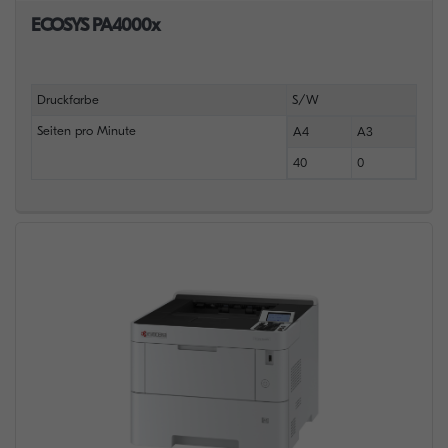
ECOSYS PA4000x
Druckfarbe
S/W
Seiten pro Minute
A4
A3
40
0