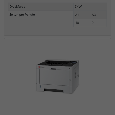
Druckfarbe
S/W
Seiten pro Minute
A4
A3
40
0