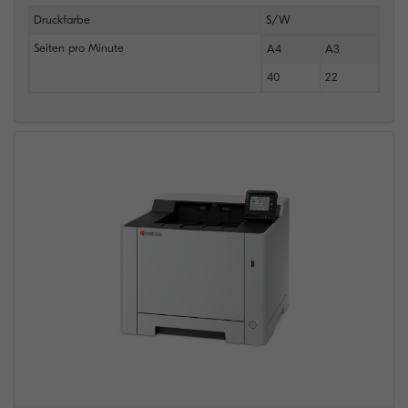
Druckfarbe
S/W
Seiten pro Minute
A4
A3
40
22