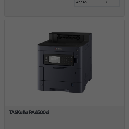
45/45
0
TASKalfa PA4500ci